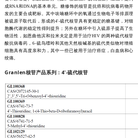
成RNA和DNA的基本单元。糖修饰的核苷是抗癌和抗病毒药物开
发的主要合成靶标。其中呋喃糖环中的氧通过生物电子等排原理
被硫原子取代后，形成的4'-硫代核苷具有更稳定的糖基键，对细
胞酶代谢的稳定性得到提升；另外在糖环中引入硫原子提高了生
物活性，如恩曲他滨和拉米夫定是用于治疗HIV 的两种硫代核苷
酸抗病毒药，6-硫鸟嘌呤和其他天然核碱基的硫代类似物对增殖
细胞具有高度亲和力，其中一些已被用于治疗癌症，白血病和心
绞痛。
Granlen核苷产品系列：
4'-硫代核苷