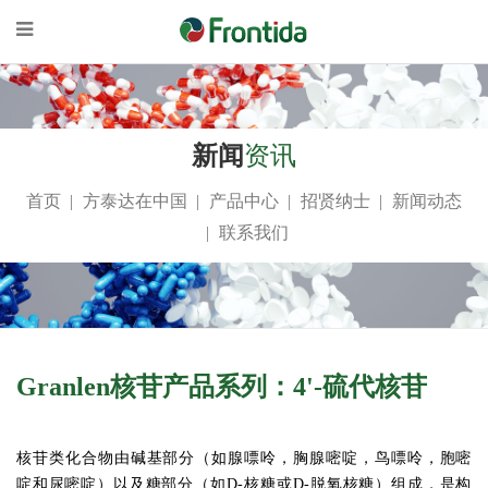
新闻
资讯
首页
方泰达在中国
产品中心
招贤纳士
新闻动态
联系我们
Granlen核苷产品系列：4'-硫代核苷
核苷类化合物由碱基部分（如腺嘌呤，胸腺嘧啶，鸟嘌呤，胞嘧
啶和尿嘧啶）以及糖部分（如D-核糖或D-脱氧核糖）组成，是构